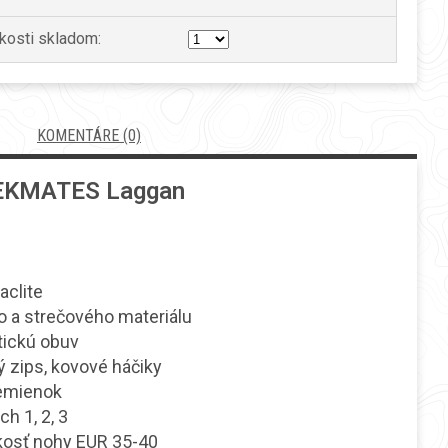
kosti skladom:
KOMENTÁRE (0)
TREKMATES Laggan
é
aclite
o a strečového materiálu
tickú obuv
ý zips, kovové háčiky
remienok
h 1, 2, 3
ľkosť nohy EUR 35-40