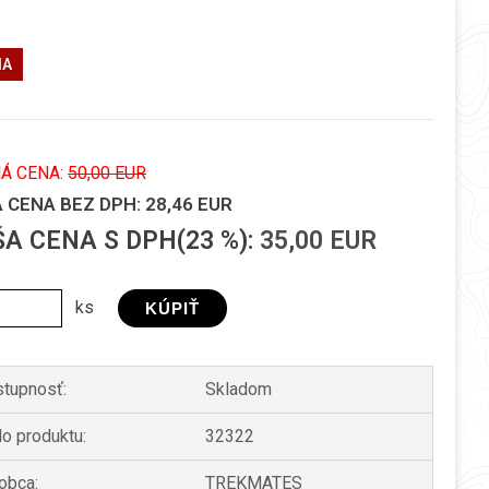
IA
Á CENA:
50,00 EUR
A CENA
BEZ DPH:
28,46 EUR
ŠA CENA
S DPH(23 %):
35,00 EUR
ks
tupnosť:
Skladom
lo produktu:
32322
obca:
TREKMATES