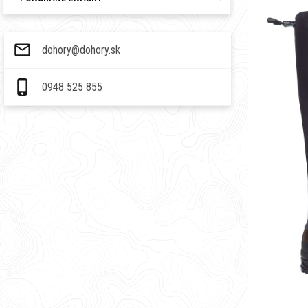
dohory@dohory.sk
0948 525 855