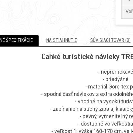
Veľ
É ŠPECIFIKÁCIE
NA STIAHNUTIE
SÚVISIACI TOVAR (0)
Ľahké turistické návleky 
- nepremokav
- priedyšné
- materiál Gore-tex p
- spodná časť návlekov z extra odolnéh
- vhodné na vysokú turis
- zapínanie na suchý zips aj klasick
- pevný, vymeniteľný 
- dostupné vo veľkostiac
- veľkosť 1: výška 160-170 cm, ve