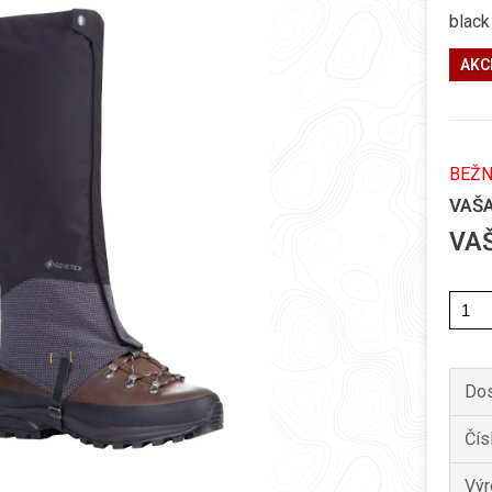
black
AKC
BEŽN
VAŠ
VA
Dos
Čís
Výr