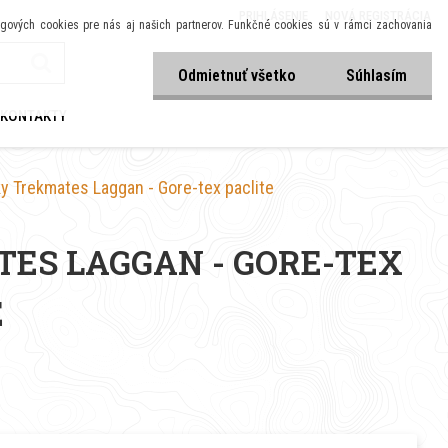
PRIHLÁSENIE
NOVÁ REGISTRÁCIA
tingových cookies pre nás aj našich partnerov. Funkčné cookies sú v rámci zachovania
Odmietnuť všetko
Súhlasím
KONTAKTY
ky Trekmates Laggan - Gore-tex paclite
ES LAGGAN - GORE-TEX
E