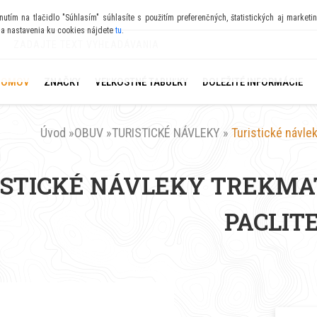
utím na tlačidlo "Súhlasím" súhlasíte s použitím preferenčných, štatistických aj marke
 a nastavenia ku cookies nájdete
tu
.
DOMOV
ZNAČKY
VEĽKOSTNÉ TABUĽKY
DOLEŽITÉ INFORMÁCIE
Úvod
»
OBUV
»
TURISTICKÉ NÁVLEKY
»
Turistické návle
STICKÉ NÁVLEKY TREKMAT
PACLIT